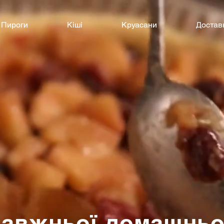
Пироги
Кіші
Круасани
Достав
авжньої домашньо