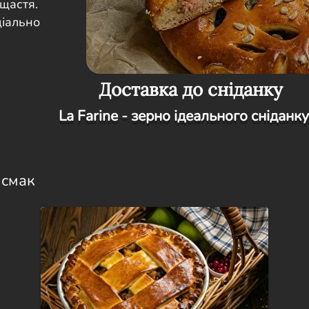
 щастя.
ціально
Доставка до сніданку
La Farine - зерно ідеального сніданку
 смак