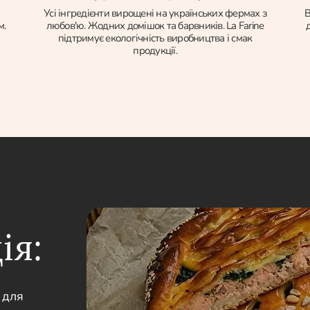
Усі інгредієнти вирощені на українських фермах з
В
м.
любов'ю. Жодних домішок та барвників. La Farine
д
підтримує екологічність виробництва і смак
продукції.
ія:
 для