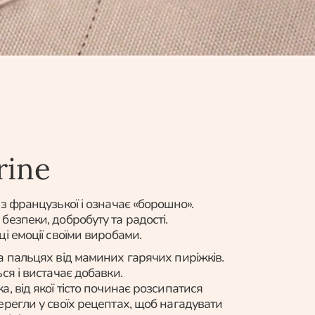
rine
 з французької і означає «борошно».
безпеки, добробуту та радості.
і емоції своїми виробами.
а пальцях від маминих гарячих пиріжків.
ся і вистачає добавки.
, від якої тісто починає розсипатися
ерегли у своїх рецептах, щоб нагадувати