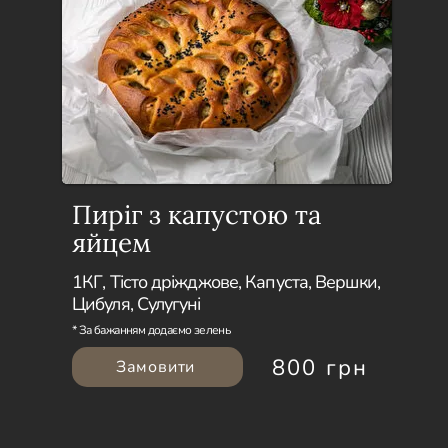
Пиріг з капустою та
яйцем
1КГ, Тісто дріжджове, Капуста, Вершки,
Цибуля, Сулугуні
* За бажанням додаємо зелень
800 грн
Замовити