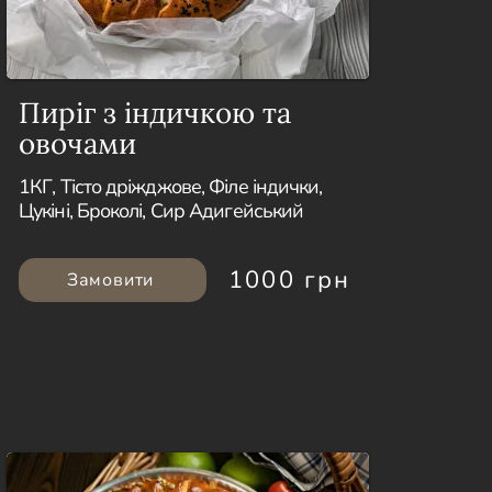
Пиріг з індичкою та
овочами
1КГ, Тісто дріжджове, Філе індички,
Цукіні, Броколі, Сир Адигейський
1000 грн
Замовити