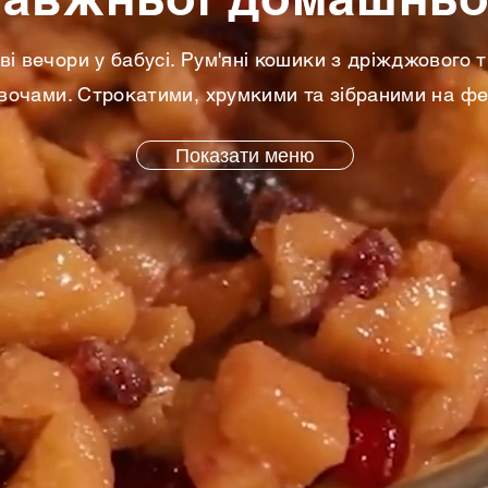
і вечори у бабусі. Рум'яні кошики з дріжджового т
вочами. Строкатими, хрумкими та зібраними на фе
Показати меню